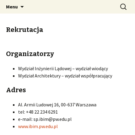
Międzywydziałowe studia podyplomowe BIM
Przejdź
Szukaj:
Interdyscyplinarny BIM
Menu
do
organizowane wspólnie przez Wydział
treści
Inżynierii Lądowej i Wydział Architektury
Rekrutacja
Politechniki Warszawskiej.
Organizatorzy
Wydział Inżynierii Lądowej – wydział wiodący
Wydział Architektury – wydział współpracujący
Adres
Al. Armii Ludowej 16, 00-637 Warszawa
tel: +48 22 234 6291
e-mail: sp.ibim@pw.edu.pl
www.ibim.pw.edu.pl